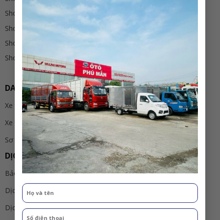
Showroom 7 : Lê Hồng Phong, Q.Bình Thủy, Cần Thơ
Showroom 8 : Võ Nguyên Giáp, Q.Cái Răng, Cần Thơ
Showroom 9 : Võ Văn Kiệt, Châu Thành, Kiên Giang
Showroom 10 : Quốc lộ 1A, Châu Thành, Sóc Trăng
DANH MỤC SẢN PHẨM
Xe tải
Xe đầu kéo
Sơ Mi Rơ Mooc
DỊCH VỤ
Bảo hành & bảo dưỡng
Dịch vụ cải tạo - đồng sơn thùng
Dịch vụ đóng thùng xe tải