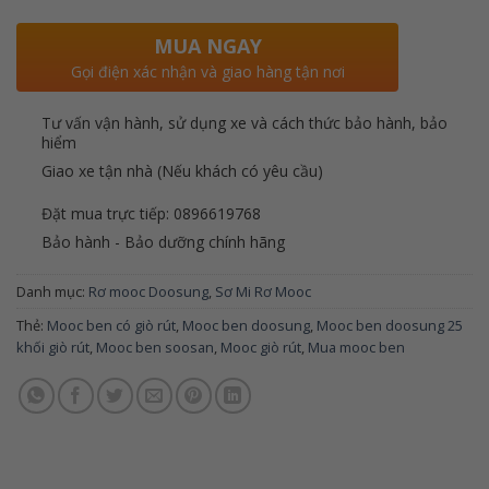
MUA NGAY
Gọi điện xác nhận và giao hàng tận nơi
Tư vấn vận hành, sử dụng xe và cách thức bảo hành, bảo
hiểm
Giao xe tận nhà (Nếu khách có yêu cầu)
Đặt mua trực tiếp: 0896619768
Bảo hành - Bảo dưỡng chính hãng
Danh mục:
Rơ mooc Doosung
,
Sơ Mi Rơ Mooc
Thẻ:
Mooc ben có giò rút
,
Mooc ben doosung
,
Mooc ben doosung 25
khối giò rút
,
Mooc ben soosan
,
Mooc giò rút
,
Mua mooc ben