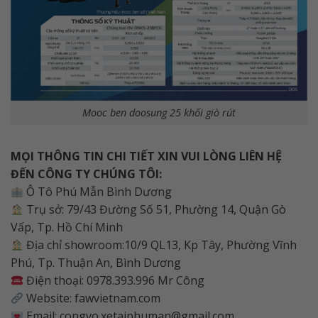
Mooc ben doosung 25 khối giò rút
MỌI THÔNG TIN CHI TIẾT XIN VUI LÒNG LIÊN HỆ
ĐẾN CÔNG TY CHÚNG TÔI:
Ô Tô Phú Mẫn Bình Dương
Trụ sở: 79/43 Đường Số 51, Phường 14, Quận Gò
Vấp, Tp. Hồ Chí Minh
Địa chỉ showroom:10/9 QL13, Kp Tây, Phường Vĩnh
Phú, Tp. Thuận An, Bình Dương
Điện thoại: 0978.393.996 Mr Công
Website: fawvietnam.com
Email: congvo.xetaiphuman@gmail.com