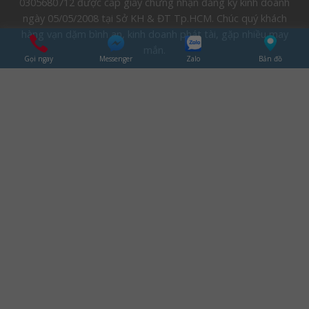
0305680712 được cấp giấy chứng nhận đăng ký kinh doanh
ngày 05/05/2008 tại Sở KH & ĐT Tp.HCM. Chúc quý khách
hàng vạn dặm bình an, kinh doanh phát tài, gặp nhiều may
mắn.
Gọi ngay
Messenger
Zalo
Bản đồ