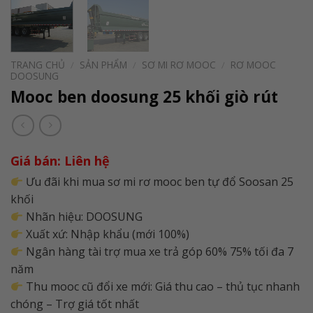
TRANG CHỦ
/
SẢN PHẨM
/
SƠ MI RƠ MOOC
/
RƠ MOOC
DOOSUNG
Mooc ben doosung 25 khối giò rút
Giá bán: Liên hệ
Ưu đãi khi mua sơ mi rơ mooc ben tự đổ Soosan 25
khối
Nhãn hiệu: DOOSUNG
Xuất xứ: Nhập khẩu (mới 100%)
Ngân hàng tài trợ mua xe trả góp 60% 75% tối đa 7
năm
Thu mooc cũ đổi xe mới: Giá thu cao – thủ tục nhanh
chóng – Trợ giá tốt nhất