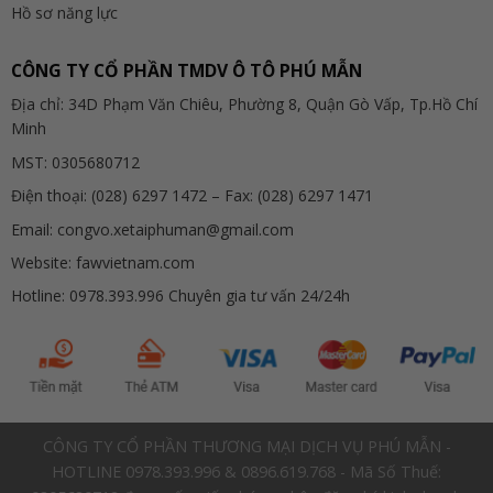
Hồ sơ năng lực
CÔNG TY CỔ PHẦN TMDV Ô TÔ PHÚ MẪN
Địa chỉ: 34D Phạm Văn Chiêu, Phường 8, Quận Gò Vấp, Tp.Hồ Chí
Minh
MST: 0305680712
Điện thoại: (028) 6297 1472 – Fax: (028) 6297 1471
Email: congvo.xetaiphuman@gmail.com
Website: fawvietnam.com
Hotline: 0978.393.996 Chuyên gia tư vấn 24/24h
CÔNG TY CỔ PHẦN THƯƠNG MẠI DỊCH VỤ PHÚ MẪN -
HOTLINE 0978.393.996 & 0896.619.768 - Mã Số Thuế: