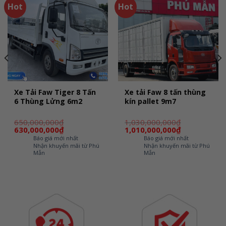
Hot
Hot
Xe Tải Faw Tiger 8 Tấn
Xe tải Faw 8 tấn thùng
6 Thùng Lửng 6m2
kín pallet 9m7
650,000,000
₫
1,030,000,000
₫
Giá
Giá
Giá
Giá
630,000,000
₫
1,010,000,000
₫
gốc
hiện
gốc
hiện
Báo giá mới nhất
Báo giá mới nhất
là:
tại
là:
tại
Nhận khuyến mãi từ Phú
Nhận khuyến mãi từ Phú
650,000,000₫.
là:
1,030,000,000₫.
là:
Mẫn
Mẫn
630,000,000₫.
1,010,000,000