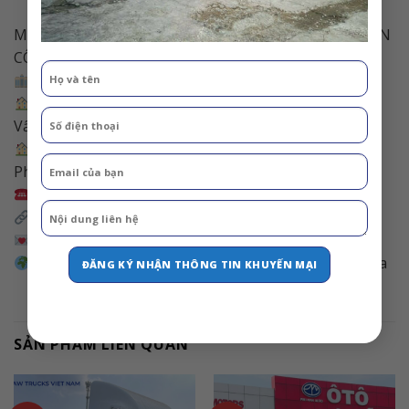
MỌI THÔNG TIN CHI TIẾT XIN VUI LÒNG LIÊN HỆ ĐẾN
CÔNG TY CHÚNG TÔI:
Công Ty Ô Tô Phú Mẫn
Trụ sở: 34D Phạm Văn Chiêu, Phường 8, Quận Gò
Vấp, Tp. Hồ Chí Minh
Địa chỉ showroom:10/9 QL13, Kp Tây, Phường Vĩnh
Phú, Tp. Thuận An, Bình Dương
Điện thoại: 0896.619.768 & 0978.393.996 Mr Công
Website: fawvietnam.com
Email: congvo.xetaiphuman@gmail.com
Rất hân hạnh được đón tiếp quý khách hàng gần xa
SẢN PHẨM LIÊN QUAN