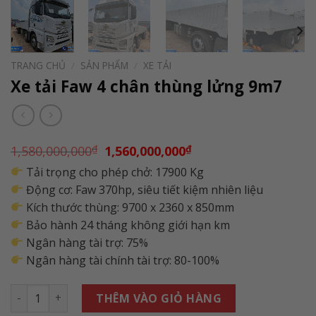
TRANG CHỦ
/
SẢN PHẨM
/
XE TẢI
Xe tải Faw 4 chân thùng lửng 9m7
Giá
Giá
1,580,000,000
₫
1,560,000,000
₫
gốc
hiện
Tải trọng cho phép chở: 17900 Kg
là:
tại
1,580,000,000₫.
là:
Động cơ: Faw 370hp, siêu tiết kiệm nhiên liệu
1,560,000,000₫.
Kích thước thùng: 9700 x 2360 x 850mm
Bảo hành 24 tháng không giới hạn km
Ngân hàng tài trợ: 75%
Ngân hàng tài chính tài trợ: 80-100%
Số lượng
THÊM VÀO GIỎ HÀNG