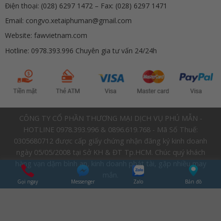
Điện thoại: (028) 6297 1472 – Fax: (028) 6297 1471
Email: congvo.xetaiphuman@gmail.com
Website: fawvietnam.com
Hotline: 0978.393.996 Chuyên gia tư vấn 24/24h
CÔNG TY CỔ PHẦN THƯƠNG MẠI DỊCH VỤ PHÚ MẪN -
HOTLINE 0978.393.996 & 0896.619.768 - Mã Số Thuế:
0305680712 được cấp giấy chứng nhận đăng ký kinh doanh
ngày 05/05/2008 tại Sở KH & ĐT Tp.HCM. Chúc quý khách
hàng vạn dặm bình an, kinh doanh phát tài, gặp nhiều may
mắn.
Gọi ngay
Messenger
Zalo
Bản đồ