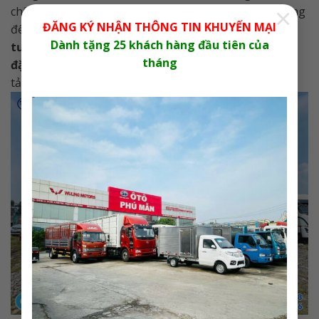
×
chính sách bảo hành hấp dẫn, đây là thời điểm lý tưởng
ĐĂNG KÝ NHẬN THÔNG TIN KHUYẾN MẠI
để đầu tư.
Hãy liên hệ ngay Ô Tô Phú Mẫn để được
Dành tặng 25 khách hàng đầu tiên của
tư vấn chi tiết, trải nghiệm lái thử và nhận ưu đãi
tháng
đặc biệt hôm nay!
Đừng bỏ lỡ cơ hội sở hữu dòng xe
tải chất lượng hàng đầu này.