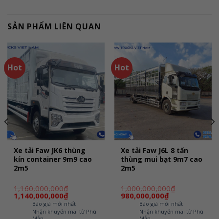
SẢN PHẨM LIÊN QUAN
Hot
Hot
Xe tải Faw JK6 thùng
Xe tải Faw J6L 8 tấn
kín container 9m9 cao
thùng mui bạt 9m7 cao
2m5
2m5
1,160,000,000
₫
1,000,000,000
₫
Giá
Giá
Giá
Giá
1,140,000,000
₫
980,000,000
₫
gốc
hiện
gốc
hiện
Báo giá mới nhất
Báo giá mới nhất
là:
tại
là:
tại
Nhận khuyến mãi từ Phú
Nhận khuyến mãi từ Phú
1,160,000,000₫.
là:
1,000,000,000₫.
là:
Mẫn
Mẫn