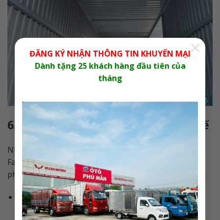
×
ĐĂNG KÝ NHẬN THÔNG TIN KHUYẾN MẠI
Dành tặng 25 khách hàng đầu tiên của
tháng
6. Đánh Giá Từ Khách Hàng Thực Tế
Nhiều doanh nghiệp tại Việt Nam đã lựa chọn xe tải
Faw 8 tấn thùng kín container 9m7 và để lại những
phản hồi tích cực:
Anh Hoàng (Doanh nghiệp vận tải tại Hà Nội):
“Tôi rất hài lòng với xe tải FAW. Động cơ mạnh mẽ,