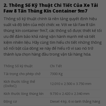
2. Thông Số Kỹ Thuật Chi Tiết Của Xe Tải
Faw 8 Tấn Thùng Kín Container 9m7
Thông số kỹ thuật chính là nền tảng quyết định hiệu
suất và độ bền của một chiếc xe. Với xe tải Faw 8 tấn
thùng kín container 9m7, các thông số được thiết kế tối
ưu để đảm bảo khả năng vận hành mạnh mẽ và tiết
kiệm nhiên liệu. Hãy cùng tìm hiểu chi tiết những thông
số nổi bật của dòng xe này để hiểu rõ vì sao nó trở
thành lựa chọn hàng đầu trong vận tải hàng hóa.
Thông Số kỹ thuật
Chi Tiết
Tải trọng cho phép chở
7300 Kg
Kích thước tổng thể
12.010 x 2.500 x 3.750 mm
(DxRxC)
Kích thước lòng thùng kín
9.730 x 2.420 x 2.340 mm
Động cơ
Diesel 4 kỳ, 6 xi-lanh thẳng hàng