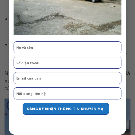
tiết kiệm nhiên liệu, thùng xe rộng rãi phù hợp để
chở hàng nông sản.”
Chị Lan (Chủ doanh nghiệp vận tải tại Đà Nẵng):
“Xe chạy êm, bền bỉ, ít hư hỏng. Dịch vụ bảo hành
tốt, phụ tùng thay thế dễ tìm và giá cả hợp lý.”
Anh Tùng (Chủ đội xe vận tải ở TP.HCM):
“FAW là lựa chọn đúng đắn. Xe vừa tiết kiệm chi phí,
vừa đáp ứng nhu cầu vận chuyển đường dài.”
Những đánh giá tích cực từ người dùng thực tế chính là
minh chứng rõ ràng nhất cho chất lượng và hiệu quả
của xe tải Faw 8 tấn thùng kín container 9m7.