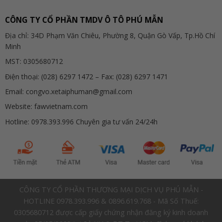
CÔNG TY CỔ PHẦN TMDV Ô TÔ PHÚ MẪN
Địa chỉ: 34D Phạm Văn Chiêu, Phường 8, Quận Gò Vấp, Tp.Hồ Chí
Minh
MST: 0305680712
Điện thoại: (028) 6297 1472 – Fax: (028) 6297 1471
Email: congvo.xetaiphuman@gmail.com
Website: fawvietnam.com
Hotline: 0978.393.996 Chuyên gia tư vấn 24/24h
CÔNG TY CỔ PHẦN THƯƠNG MẠI DỊCH VỤ PHÚ MẪN -
HOTLINE 0978.393.996 & 0896.619.768 - Mã Số Thuế:
0305680712 được cấp giấy chứng nhận đăng ký kinh doanh