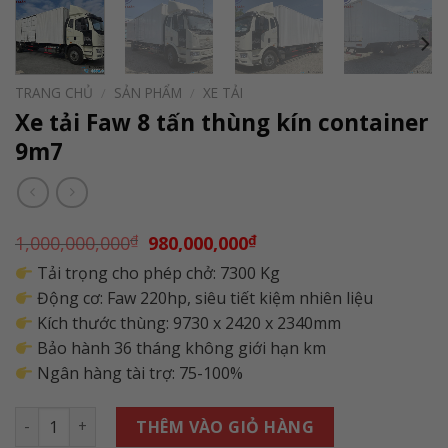
TRANG CHỦ
/
SẢN PHẨM
/
XE TẢI
Xe tải Faw 8 tấn thùng kín container
9m7
Giá
Giá
1,000,000,000
₫
980,000,000
₫
gốc
hiện
Tải trọng cho phép chở: 7300 Kg
là:
tại
1,000,000,000₫.
là:
Động cơ: Faw 220hp, siêu tiết kiệm nhiên liệu
980,000,000₫.
Kích thước thùng: 9730 x 2420 x 2340mm
Bảo hành 36 tháng không giới hạn km
Ngân hàng tài trợ: 75-100%
Số lượng
THÊM VÀO GIỎ HÀNG