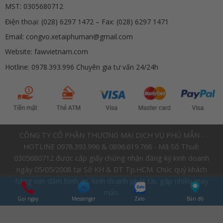
MST: 0305680712
Điện thoại: (028) 6297 1472 – Fax: (028) 6297 1471
Email: congvo.xetaiphuman@gmail.com
Website: fawvietnam.com
Hotline: 0978.393.996 Chuyên gia tư vấn 24/24h
CÔNG TY CỔ PHẦN THƯƠNG MẠI DỊCH VỤ PHÚ MẪN -
HOTLINE 0978.393.996 & 0896.619.768 - Mã Số Thuế:
0305680712 được cấp giấy chứng nhận đăng ký kinh doanh
ngày 05/05/2008 tại Sở KH & ĐT Tp.HCM. Chúc quý khách
hàng vạn dặm bình an, kinh doanh phát tài, gặp nhiều may
mắn.
Gọi ngay
Messenger
Zalo
Bản đồ