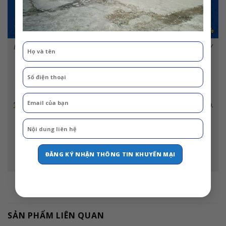
MỌI THÔNG TIN CHI TIẾT XIN VUI LÒNG LIÊN HỆ ĐẾN CÔNG TY
CHÚNG TÔI:
Ô Tô Phú Mẫn Bình Dương
Trụ sở: 34D Phạm Văn Chiêu, Phường 8, Quận Gò Vấp, Tp.
Hồ Chí Minh
Địa chỉ showroom:10/9 QL13, Kp Tây, Phường Vĩnh Phú, Tp.
Thuận An, Bình Dương
Điện thoại: 0896.619.768 & 0978.393.996 Mr Công
Website: fawvietnam.com
Email: congvo.xetaiphuman@gmail.com
Rất hân hạnh được đón tiếp quý khách hàng gần xa
SẢN PHẨM LIÊN QUAN