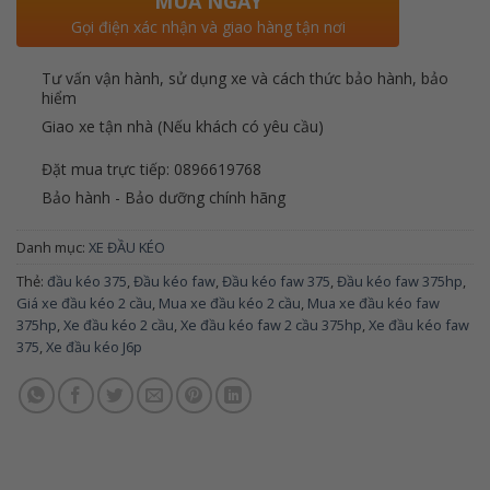
MUA NGAY
Gọi điện xác nhận và giao hàng tận nơi
Tư vấn vận hành, sử dụng xe và cách thức bảo hành, bảo
hiểm
Giao xe tận nhà (Nếu khách có yêu cầu)
Đặt mua trực tiếp: 0896619768
Bảo hành - Bảo dưỡng chính hãng
Danh mục:
XE ĐẦU KÉO
Thẻ:
đầu kéo 375
,
Đầu kéo faw
,
Đầu kéo faw 375
,
Đầu kéo faw 375hp
,
Giá xe đầu kéo 2 cầu
,
Mua xe đầu kéo 2 cầu
,
Mua xe đầu kéo faw
375hp
,
Xe đầu kéo 2 cầu
,
Xe đầu kéo faw 2 cầu 375hp
,
Xe đầu kéo faw
375
,
Xe đầu kéo J6p