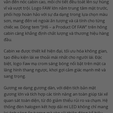
vắn đến nóc cabin cao, mỗi chi tiết đều toát lên sự hùng
vĩ và vượt trội. Logo FAW lớn nằm trung tâm mặt trước,
phối hợp hoàn hảo với sự đa dạng trong lựa chọn màu
sơn, mang đến vẻ ngoài ấn tượng và cá tính cho từng
chiếc xe. Dòng tem “JH6 – a Product Of FAW” trên hông
cabin càng khẳng định chất lượng và thương hiệu hàng
đầu.
Cabin xe được thiết kế hiện đại, tối ưu hóa không gian,
tạo điều kiện lái xe thoải mái nhất cho người lái. Đặc
biệt, logo Faw mạ crom sáng bóng nổi bật trên mặt ca
lăng hình thang ngược, khơi gợi cảm giác mạnh mẽ và
sang trọng.
Gương xe dạng gương dàn, với diện tích bản mặt
gương lớn và tích hợp các tính năng an toàn giúp tài xế
quan sát toàn diện, từ đó giảm thiểu rủi ro va chạm. Hệ
thống đèn halogen kết hợp dải mí LED không chỉ mang