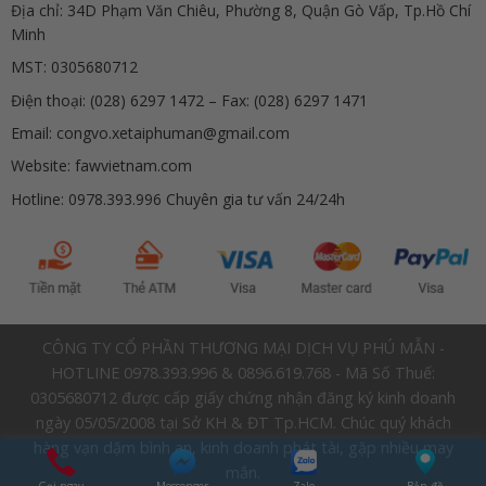
Địa chỉ: 34D Phạm Văn Chiêu, Phường 8, Quận Gò Vấp, Tp.Hồ Chí
Minh
MST: 0305680712
Điện thoại: (028) 6297 1472 – Fax: (028) 6297 1471
Email: congvo.xetaiphuman@gmail.com
Website: fawvietnam.com
Hotline: 0978.393.996 Chuyên gia tư vấn 24/24h
CÔNG TY CỔ PHẦN THƯƠNG MẠI DỊCH VỤ PHÚ MẪN -
HOTLINE 0978.393.996 & 0896.619.768 - Mã Số Thuế:
0305680712 được cấp giấy chứng nhận đăng ký kinh doanh
ngày 05/05/2008 tại Sở KH & ĐT Tp.HCM. Chúc quý khách
hàng vạn dặm bình an, kinh doanh phát tài, gặp nhiều may
mắn.