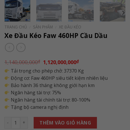
TRANG CHỦ
/
SẢN PHẨM
/
XE ĐẦU KÉO
Xe Đầu Kéo Faw 460HP Cầu Dầu
Giá
Giá
1,140,000,000
₫
1,120,000,000
₫
gốc
hiện
Tải trọng cho phép chở: 37370 Kg
là:
tại
1,140,000,000₫.
là:
Động cơ: Faw 460HP siêu tiết kiệm nhiên liệu
1,120,000,000₫.
Bảo hành 36 tháng không giới hạn km
Ngân hàng tài trợ: 75%
Ngân hàng tài chính tài trợ: 80-100%
Tặng bộ camera nghị định
Số lượng
THÊM VÀO GIỎ HÀNG