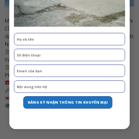
MỌI THÔNG TIN CHI TIẾT XIN VUI LÒNG LIÊN HỆ ĐẾN
CÔNG TY CHÚNG TÔI:
Công Ty Ô Tô Phú Mẫn – Nhà Phân Phối Xe Faw Việt
Nam
Trụ sở: 34D Phạm Văn Chiêu, Phường 8, Quận Gò
Vấp, Tp. Hồ Chí Minh
Địa chỉ showroom:10/9 QL13, Kp Tây, Phường Vĩnh
Phú, Tp. Thuận An, Bình Dương
Điện thoại: 0896.619.768 & 0978.393.996 Mr Công
Website: fawvietnam.com
Email: congvo.xetaiphuman@gmail.com
Rất hân hạnh được đón tiếp quý khách hàng gần x